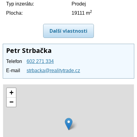
Typ inzerátu:
Prodej
2
Plocha:
19111 m
Další vlastnosti
Petr Strbačka
Telefon
602 271 334
E-mail
strbacka@realitytrade.cz
+
−