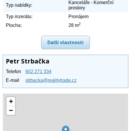
Kanceláře - Komerční
Typ nabídky:
prostory
Typ inzerátu:
Pronájem
2
Plocha:
28 m
Další vlastnosti
Petr Strbačka
Telefon
602 271 334
E-mail
strbacka@realitytrade.cz
+
−