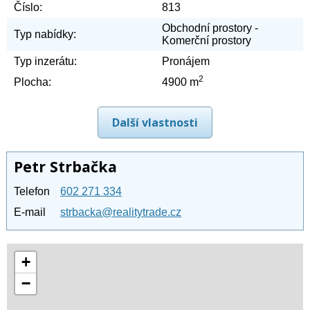
Číslo:
813
Obchodní prostory -
Typ nabídky:
Komerční prostory
Typ inzerátu:
Pronájem
2
Plocha:
4900 m
Další vlastnosti
Petr Strbačka
Telefon
602 271 334
E-mail
strbacka@realitytrade.cz
+
−