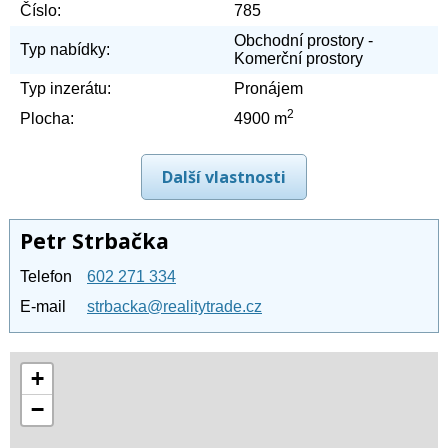
Číslo:
785
Obchodní prostory -
Typ nabídky:
Komerční prostory
Typ inzerátu:
Pronájem
2
Plocha:
4900 m
Další vlastnosti
Petr Strbačka
Telefon
602 271 334
E-mail
strbacka@realitytrade.cz
+
−