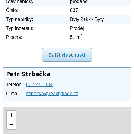
Stav nabídky:
prodáno
Číslo:
837
Typ nabídky:
Byty 2+kk - Byty
Typ inzerátu:
Prodej
2
Plocha:
51 m
Další vlastnosti
Petr Strbačka
Telefon
602 271 334
E-mail
strbacka@realitytrade.cz
+
−