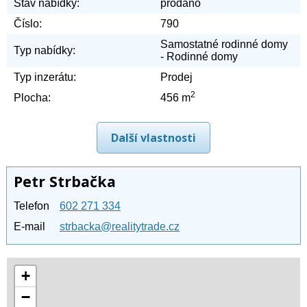
Stav nabídky:
prodáno
Číslo:
790
Samostatné rodinné domy
Typ nabídky:
- Rodinné domy
Typ inzerátu:
Prodej
2
Plocha:
456 m
Další vlastnosti
Petr Strbačka
Telefon
602 271 334
E-mail
strbacka@realitytrade.cz
+
−