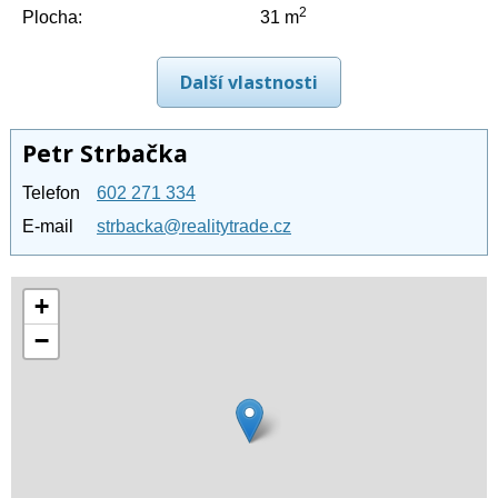
2
Plocha:
31 m
Další vlastnosti
Petr Strbačka
Telefon
602 271 334
E-mail
strbacka@realitytrade.cz
+
−