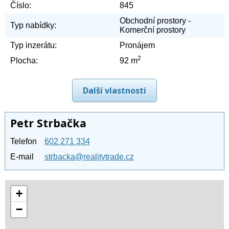
Číslo:
845
Obchodní prostory -
Typ nabídky:
Komerční prostory
Typ inzerátu:
Pronájem
2
Plocha:
92 m
Další vlastnosti
Petr Strbačka
Telefon
602 271 334
E-mail
strbacka@realitytrade.cz
+
−