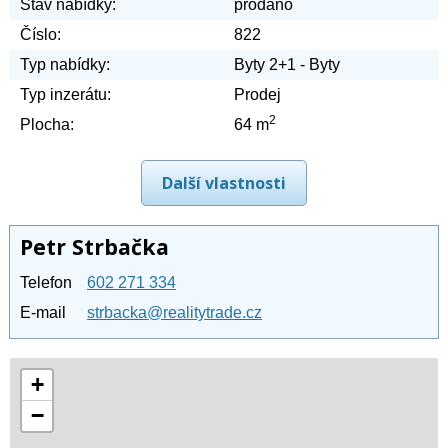
Stav nabídky:
prodáno
Číslo:
822
Typ nabídky:
Byty 2+1 - Byty
Typ inzerátu:
Prodej
2
Plocha:
64 m
Další vlastnosti
Petr Strbačka
Telefon
602 271 334
E-mail
strbacka@realitytrade.cz
+
−