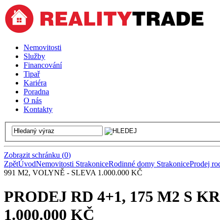
Nemovitosti
Služby
Financování
Tipař
Kariéra
Poradna
O nás
Kontakty
Zobrazit schránku
(
0
)
Zpět
Úvod
Nemovitosti Strakonice
Rodinné domy Strakonice
Prodej ro
991 M2, VOLYNĚ - SLEVA 1.000.000 KČ
PRODEJ RD 4+1, 175 M2 S 
1.000.000 KČ