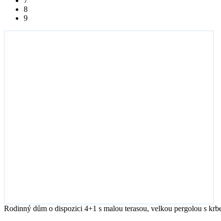
7
8
9
Rodinný dům o dispozici 4+1 s malou terasou, velkou pergolou s krbe