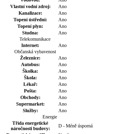
Vlastní vodní zdroj:
Ano
Kanalizace:
Ano
Topení ústřední:
Ano
Topení plyn:
Ano
Studna:
Ano
Telekomunikace
Internet:
Ano
Občanská vybavenost
Železnice:
Ano
Autobus:
Ano
Školka:
Ano
Škola:
Ano
Lékař:
Ano
Pošta:
Ano
Obchody:
Ano
Supermarket:
Ano
Služby:
Ano
Energie
Třída energetické
D - Méně úsporná
náročnosti budovy: