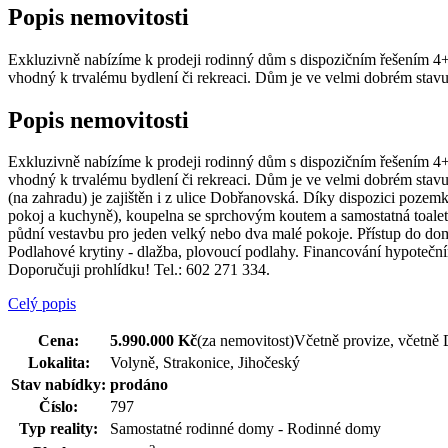
Popis nemovitosti
Exkluzivně nabízíme k prodeji rodinný dům s dispozičním řešením 4+1
vhodný k trvalému bydlení či rekreaci. Dům je ve velmi dobrém stavu
Popis nemovitosti
Exkluzivně nabízíme k prodeji rodinný dům s dispozičním řešením 4+1
vhodný k trvalému bydlení či rekreaci. Dům je ve velmi dobrém stavu,
(na zahradu) je zajištěn i z ulice Dobřanovská. Díky dispozici poze
pokoj a kuchyně), koupelna se sprchovým koutem a samostatná toaleta.
půdní vestavbu pro jeden velký nebo dva malé pokoje. Přístup do domu
Podlahové krytiny - dlažba, plovoucí podlahy. Financování hypotečn
Doporučuji prohlídku! Tel.: 602 271 334.
Celý popis
Cena:
5.990.000 Kč
(za nemovitost)
Včetně provize, včetně 
Lokalita:
Volyně, Strakonice, Jihočeský
Stav nabídky:
prodáno
Číslo:
797
Typ reality:
Samostatné rodinné domy - Rodinné domy