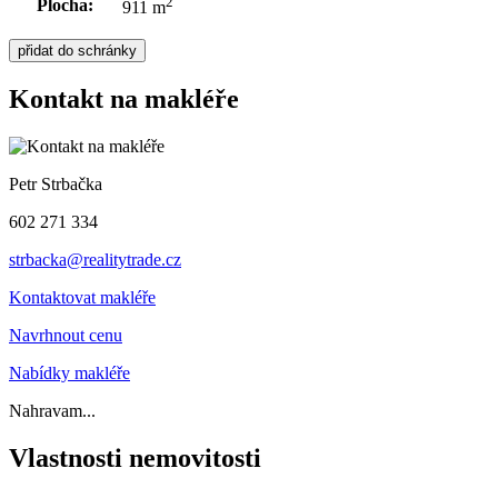
2
Plocha:
911 m
Kontakt na makléře
Petr Strbačka
602 271 334
strbacka@realitytrade.cz
Kontaktovat makléře
Navrhnout cenu
Nabídky makléře
Nahravam...
Vlastnosti nemovitosti