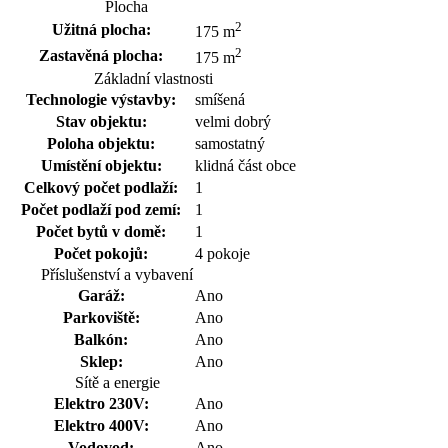
Plocha
2
Užitná plocha:
175 m
2
Zastavěná plocha:
175 m
Základní vlastnosti
Technologie výstavby:
smíšená
Stav objektu:
velmi dobrý
Poloha objektu:
samostatný
Umístění objektu:
klidná část obce
Celkový počet podlaží:
1
Počet podlaží pod zemí:
1
Počet bytů v domě:
1
Počet pokojů:
4 pokoje
Příslušenství a vybavení
Garáž:
Ano
Parkoviště:
Ano
Balkón:
Ano
Sklep:
Ano
Sítě a energie
Elektro 230V:
Ano
Elektro 400V:
Ano
Vodovod:
Ano