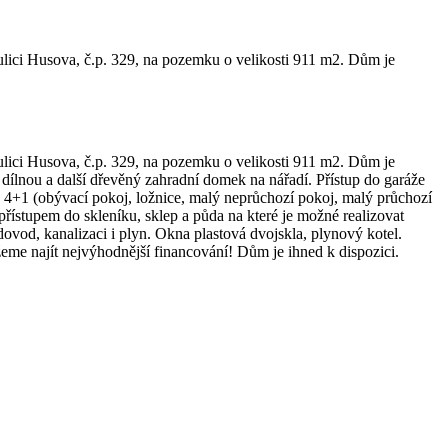
ulici Husova, č.p. 329, na pozemku o velikosti 911 m2. Dům je
ulici Husova, č.p. 329, na pozemku o velikosti 911 m2. Dům je
 dílnou a další dřevěný zahradní domek na nářadí. Přístup do garáže
e 4+1 (obývací pokoj, ložnice, malý neprůchozí pokoj, malý průchozí
řístupem do skleníku, sklep a půda na které je možné realizovat
ovod, kanalizaci i plyn. Okna plastová dvojskla, plynový kotel.
me najít nejvýhodnější financování! Dům je ihned k dispozici.