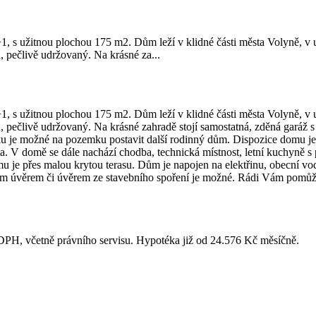
, s užitnou plochou 175 m2. Dům leží v klidné části města Volyně, v 
, pečlivě udržovaný. Na krásné za...
, s užitnou plochou 175 m2. Dům leží v klidné části města Volyně, v 
 pečlivě udržovaný. Na krásné zahradě stojí samostatná, zděná garáž s
mku je možné na pozemku postavit další rodinný dům. Dispozice domu j
 V domě se dále nachází chodba, technická místnost, letní kuchyně s p
 je přes malou krytou terasu. Dům je napojen na elektřinu, obecní vod
ím úvěrem či úvěrem ze stavebního spoření je možné. Rádi Vám pomůže
DPH, včetně právního servisu. Hypotéka již od 24.576 Kč měsíčně.