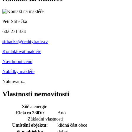
Petr Strbačka
602 271 334
strbacka@realitytrade.cz
Kontaktovat makléře
Navrhnout cenu
Nabídky makléře
Nahravam...
Vlastnosti nemovitosti
Sítě a energie
Elektro 230V:
Ano
Základní vlastnosti
Umístění objektu:
klidná část obce
Stav objektu:
dobrý