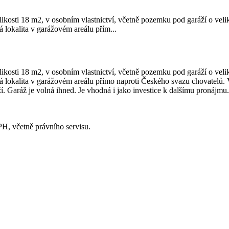
likosti 18 m2, v osobním vlastnictví, včetně pozemku pod garáží o vel
á lokalita v garážovém areálu přím...
likosti 18 m2, v osobním vlastnictví, včetně pozemku pod garáží o vel
čná lokalita v garážovém areálu přímo naproti Českého svazu chovatelů.
 Garáž je volná ihned. Je vhodná i jako investice k dalšímu pronájmu
H, včetně právního servisu.