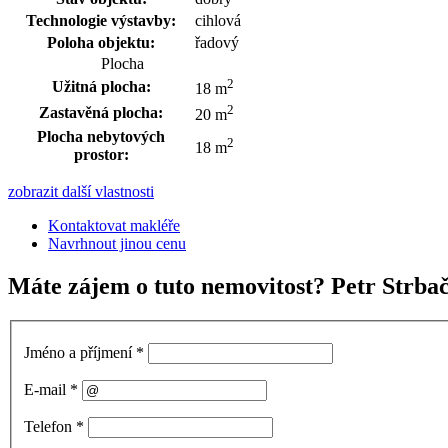
Technologie výstavby:
cihlová
Poloha objektu:
řadový
Plocha
2
Užitná plocha:
18 m
2
Zastavěná plocha:
20 m
Plocha nebytových
2
18 m
prostor:
zobrazit další vlastnosti
Kontaktovat makléře
Navrhnout jinou cenu
Máte zájem o tuto nemovitost? Petr Strba
Jméno a příjmení
*
E-mail
*
Telefon
*