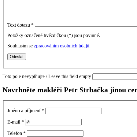
Text dotazu
*
Položky označené hvězdičkou (
*
) jsou povinné.
Souhlasím se
zpracováním osobních údajů
.
Toto pole nevyplňujte / Leave this field empty
Navrhněte makléři Petr Strbačka jinou ce
Jméno a příjmení
*
E-mail
*
Telefon
*