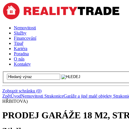
Nemovitosti
Služby
Financování
Tipař
Kariéra
Poradna
O nás
Kontakty
Zobrazit schránku
(
0
)
Zpět
Úvod
Nemovitosti Strakonice
Garáže a jiné malé objekty Strakoni
HŘBITOVA)
PRODEJ GARÁŽE 18 M2, ST