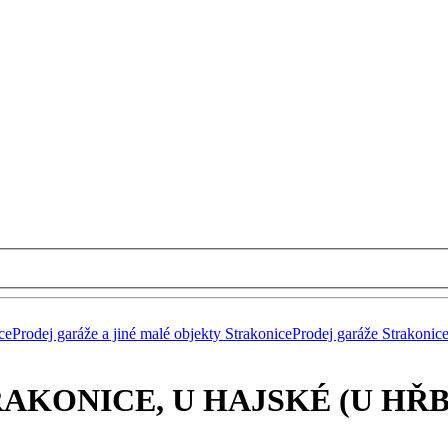
ce
Prodej garáže a jiné malé objekty Strakonice
Prodej garáže Strakonic
RAKONICE, U HAJSKÉ (U HŘ