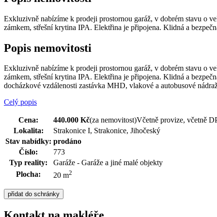
Exkluzivně nabízíme k prodeji prostornou garáž, v dobrém stavu o ve
zámkem, střešní krytina IPA. Elektřina je připojena. Klidná a bezpečn
Popis nemovitosti
Exkluzivně nabízíme k prodeji prostornou garáž, v dobrém stavu o ve
zámkem, střešní krytina IPA. Elektřina je připojena. Klidná a bezpe
docházkové vzdálenosti zastávka MHD, vlakové a autobusové nádraží.
Celý popis
Cena:
440.000 Kč
(za nemovitost)
Včetně provize, včetně DP
Lokalita:
Strakonice I, Strakonice, Jihočeský
Stav nabídky:
prodáno
Číslo:
773
Typ reality:
Garáže - Garáže a jiné malé objekty
2
Plocha:
20 m
Kontakt na makléře