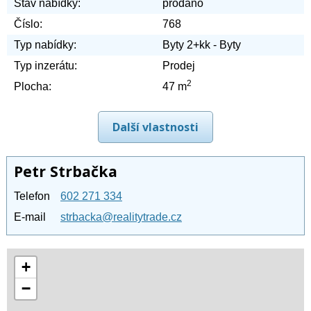
Stav nabídky:
prodáno
Číslo:
768
Typ nabídky:
Byty 2+kk - Byty
Typ inzerátu:
Prodej
2
Plocha:
47 m
Další vlastnosti
Petr Strbačka
Telefon
602 271 334
E-mail
strbacka@realitytrade.cz
+
−