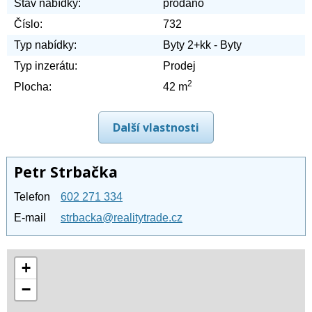
Stav nabídky:
prodáno
Číslo:
732
Typ nabídky:
Byty 2+kk - Byty
Typ inzerátu:
Prodej
2
Plocha:
42 m
Další vlastnosti
Petr Strbačka
Telefon
602 271 334
E-mail
strbacka@realitytrade.cz
+
−