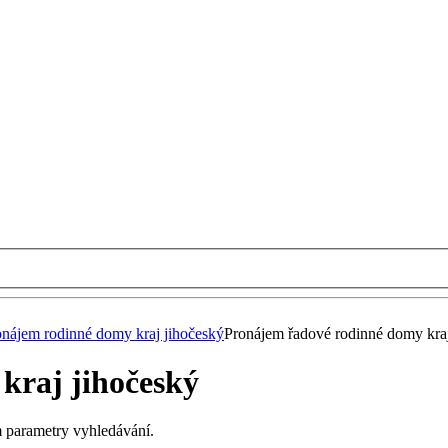
onájem rodinné domy kraj jihočeský
Pronájem řadové rodinné domy kraj
kraj jihočeský
m parametry vyhledávání.