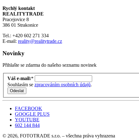
Rychlý kontakt
REALITYTRADE
Pracejovice 8
386 01 Strakonice
Tel.: +420 602 271 334
E-mail:
reality@realitytrade.cz
Novinky
Přihlašte se zdarma do našeho seznamu novinek
Váš e-mail:
*
Souhlasím se
zpracováním osobních údajů
.
FACEBOOK
GOOGLE PLUS
YOUTUBE
602 144 844
© 2026, FOTOTRADE s.r.o. – všechna práva vyhrazena