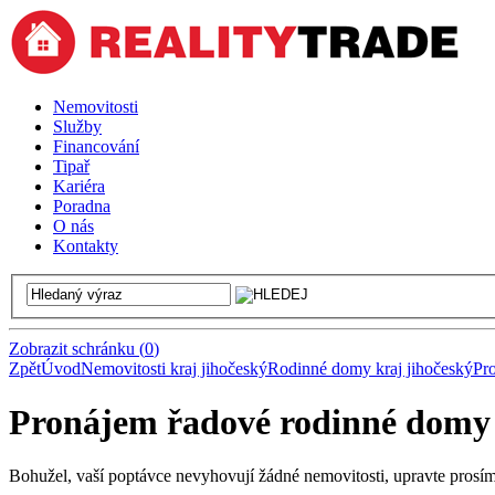
Nemovitosti
Služby
Financování
Tipař
Kariéra
Poradna
O nás
Kontakty
Zobrazit schránku
(
0
)
Zpět
Úvod
Nemovitosti kraj jihočeský
Rodinné domy kraj jihočeský
Pr
Pronájem řadové rodinné domy 
Bohužel, vaší poptávce nevyhovují žádné nemovitosti, upravte prosí