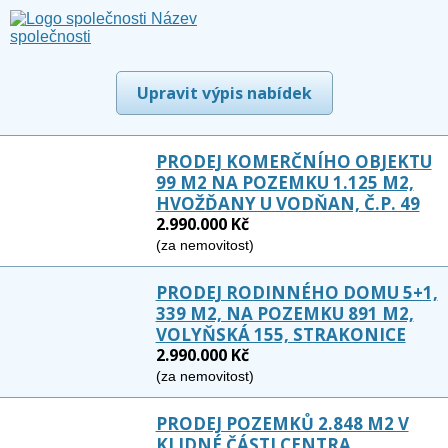
Upravit výpis nabídek
PRODEJ KOMERČNÍHO OBJEKTU
99 M2 NA POZEMKU 1.125 M2,
HVOŽĎANY U VODŇAN, Č.P. 49
2.990.000 Kč
(za nemovitost)
PRODEJ RODINNÉHO DOMU 5+1,
339 M2, NA POZEMKU 891 M2,
VOLYŇSKÁ 155, STRAKONICE
2.990.000 Kč
(za nemovitost)
PRODEJ POZEMKŮ 2.848 M2 V
KLIDNÉ ČÁSTI CENTRA