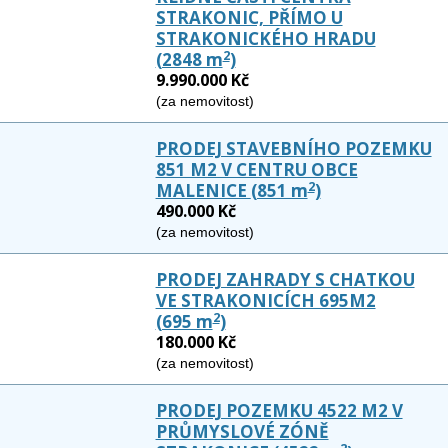
STRAKONIC, PŘÍMO U
STRAKONICKÉHO HRADU
2
(2848 m
)
9.990.000 Kč
(za nemovitost)
PRODEJ STAVEBNÍHO POZEMKU
851 M2 V CENTRU OBCE
2
MALENICE
(851 m
)
490.000 Kč
(za nemovitost)
PRODEJ ZAHRADY S CHATKOU
VE STRAKONICÍCH 695M2
2
(695 m
)
180.000 Kč
(za nemovitost)
PRODEJ POZEMKU 4522 M2 V
PRŮMYSLOVÉ ZÓNĚ
2