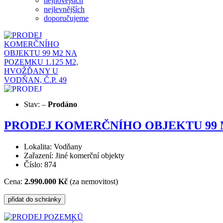
nejnovějších
nejlevnějších
doporučujeme
Stav:
–
Prodáno
PRODEJ KOMERČNÍHO OBJEKTU 99 M2
Lokalita: Vodňany
Zařazení: Jiné komerční objekty
Číslo: 874
Cena:
2.990.000 Kč
(za nemovitost)