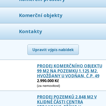
Komerční objekty
Kontakty
Upravit výpis nabídek
PRODEJ KOMERČNÍHO OBJEKTU
99 M2 NA POZEMKU 1.125 M2,
HVOŽĎANY U VODŇAN, Č.P. 49
2.990.000 Kč
(za nemovitost)
PRODEJ POZEMKŮ 2.848 M2 V
KLIDNÉ ČÁSTI CENTRA