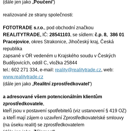
(dále jen jako „
Poučení
“)
realizované ze strany společnosti:
FOTOTRADE s.r.o.
, pod obchodní značkou
REALITYTRADE,
IČ:
28541103
, se sídlem:
č.p. 8, 386 01
Pracejovice
, okres Strakonice, Jihočeský kraj, Česká
republika
zapsané v OR vedeném u Krajského soudu v Českých
Budějovicích, oddíl C, vložka 25844
tel.: 602 271 334, e-mail:
reality@realitytrade.cz
, web:
www.realitytrade.cz
(dále jen jako „
Realitní zprostředkovatel
“)
a adresované všem potencionálním klientům
zprostředkovatele
,
kteří jsou v postavení spotřebitelů (viz ustanovení § 419 OZ)
a kteří mají zájem o uzavření Zprostředkovatelské smlouvy
(na úseku realit) se zprostředkovatelem