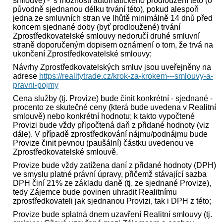
smlouvě) - s možností automatického prodloužení této (o
původně sjednanou délku trvání této), pokud alespoň
jedna ze smluvních stran ve lhůtě minimálně 14 dnů před
koncem sjednané doby (byť prodloužené) trvání
Zprostředkovatelské smlouvy nedoručí druhé smluvní
straně doporučeným dopisem oznámení o tom, že trvá na
ukončení Zprostředkovatelské smlouvy;
Návrhy Zprostředkovatelských smluv jsou uveřejněny na
adrese
https://realitytrade.cz/krok-za-krokem---smlouvy-a-
pravni-pojmy
Cena služby (tj. Provize) bude činit konkrétní - sjednané -
procento ze skutečné ceny (která bude uvedena v Realitní
smlouvě) nebo konkrétní hodnotu; k takto vypočtené
Provizi bude vždy připočtená daň z přidané hodnoty (viz
dále). V případě zprostředkování nájmu/podnájmu bude
Provize činit pevnou (paušální) částku uvedenou ve
Zprostředkovatelské smlouvě.
Provize bude vždy zatížena daní z přidané hodnoty (DPH)
ve smyslu platné právní úpravy, přičemž stávající sazba
DPH činí 21% ze základu daně (tj. ze sjednané Provize),
tedy Zájemce bude povinen uhradit Realitnímu
zprostředkovateli jak sjednanou Provizi, tak i DPH z této;
Provize bude splatná dnem uzavření Realitní smlouvy (tj.