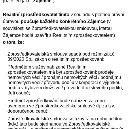
(dále jen jako „
Zájemce
“)
Realitní zprostředkovatel tímto
v souladu s platnou právní
úpravou
poučuje každého konkrétního Zájemce
(v
souvislosti se Zprostředkovatelskou smlouvou, kterou
Zájemce hodlá uzavřít s Realitním zprostředkovatelem)
o tom, že:
Zprostředkovatelská smlouva spadá pod režim zák.č.
39/2020 Sb., zákon o realitním zprostředkování;
Předmětem služby nabízené Realitním
zprostředkovatelem má být zprostředkování: prodeje
nemovitých věcí / pronájmu nemovitých věcí / podnájmu
nemovitých věcí / převodu podílu v korporaci s výjimkou
podílu v bytovém družstvu / převodu družstevního podílu,
třetí osobě;
Předmět zprostředkování bude nabízen za cenu
uvedenou ve Zprostředkovatelské smlouvě (tj. za tzv.
doporučenou cenu);
Zprostředkovatelská smlouva se uzavírá na dobu určitou
(když tato bude sjednanou ve Zprostředkovatelské