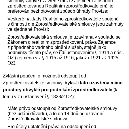
smlouvy Cílové uzavřené mezi Zájemcem a osobou
zprostředkovanou Realitním zprostředkovatelem); je
preferován bezhotovostní způsob úhrady Provize;
Veškeré náklady Realitního zprostředkovatele spojené
s činností dle Zprostředkovatelské smlouvy jsou zahrnuty
ve sjednané Provizi;
Zprostředkovatelská smlouva je uzavírána v souladu se
Zákonem o realitním zprostředkování, práva Zájemce
z případného vadného plnění služeb, stejně jako
podmínky těchto práv, se řídí ustanoveními § 1914 a násl.
OZ (zejména viz § 1915 až 1916, jakož i 1921 až 1925
OZ).
Zvláštní poučení o možnosti odstoupit od
Zprostředkovatelské smlouvy,
byla–li tato uzavřena mimo
prostory obvyklé pro podnikání zprostředkovatele
(k
tomu viz i ustanovení § 1828/2 OZ):
Máte právo odstoupit od Zprostředkovatelské smlouvy
(bez udání důvodu), a to do 14 dnů od uzavření
Zprostředkovatelské smlouvy.
Pro účely uplatnění práva na odstoupení od