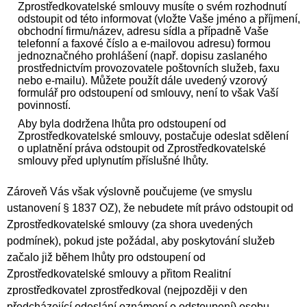
Zprostředkovatelské smlouvy musíte o svém rozhodnutí
odstoupit od této informovat (vložte Vaše jméno a příjmení,
obchodní firmu/název, adresu sídla a případně Vaše
telefonní a faxové číslo a e-mailovou adresu) formou
jednoznačného prohlášení (např. dopisu zaslaného
prostřednictvím provozovatele poštovních služeb, faxu
nebo e-mailu). Můžete použít dále uvedený vzorový
formulář pro odstoupení od smlouvy, není to však Vaší
povinností.
Aby byla dodržena lhůta pro odstoupení od
Zprostředkovatelské smlouvy, postačuje odeslat sdělení
o uplatnění práva odstoupit od Zprostředkovatelské
smlouvy před uplynutím příslušné lhůty.
Zároveň Vás však výslovně poučujeme (ve smyslu
ustanovení § 1837 OZ), že nebudete mít právo odstoupit od
Zprostředkovatelské smlouvy (za shora uvedených
podmínek), pokud jste požádal, aby poskytování služeb
začalo již během lhůty pro odstoupení od
Zprostředkovatelské smlouvy a přitom Realitní
zprostředkovatel zprostředkoval (nejpozději v den
předcházející odeslání oznámení o odstoupení) osobu