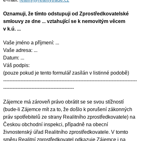
Oznamuji, že tímto odstupuji od Zprostředkovatelské
smlouvy ze dne ... vztahující se k nemovitým věcem
v k.ú. ...
Vaše jméno a příjmení: ...
Vaše adresa: ...
Datum: ...
Váš podpis:
(pouze pokud je tento formulář zasílán v listinné podobě)
-------------------------------------------------------------------------------------
---------------------------------------------
Zájemce má zároveň právo obrátit se se svou stížností
(bude-li Zájemce mít za to, že došlo k porušení zákonných
práv spotřebitelů ze strany Realitního zprostředkovatele) na
Českou obchodní inspekci, případně na obecní
živnostenský úřad Realitního zprostředkovatele. V tomto
směru Realitní zprostředkovatel odkazuje Zájemce i na