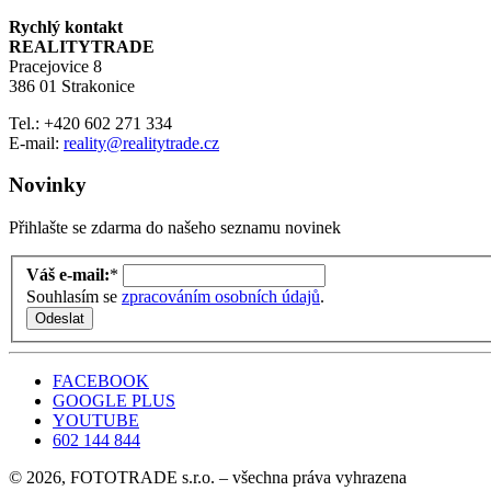
Rychlý kontakt
REALITYTRADE
Pracejovice 8
386 01 Strakonice
Tel.: +420 602 271 334
E-mail:
reality@realitytrade.cz
Novinky
Přihlašte se zdarma do našeho seznamu novinek
Váš e-mail:
*
Souhlasím se
zpracováním osobních údajů
.
FACEBOOK
GOOGLE PLUS
YOUTUBE
602 144 844
© 2026, FOTOTRADE s.r.o. – všechna práva vyhrazena