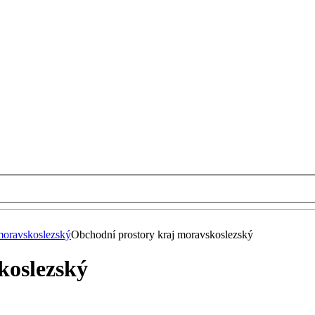
moravskoslezský
Obchodní prostory kraj moravskoslezský
koslezský