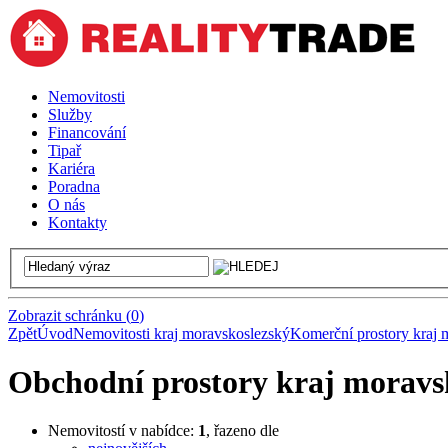
Nemovitosti
Služby
Financování
Tipař
Kariéra
Poradna
O nás
Kontakty
Zobrazit schránku
(
0
)
Zpět
Úvod
Nemovitosti kraj moravskoslezský
Komerční prostory kraj 
Obchodní prostory kraj moravs
Nemovitostí v nabídce:
1
, řazeno dle