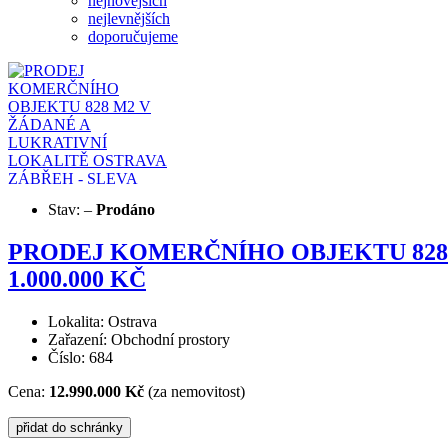
nejnovějších
nejlevnějších
doporučujeme
Stav:
–
Prodáno
PRODEJ KOMERČNÍHO OBJEKTU 828 
1.000.000 KČ
Lokalita: Ostrava
Zařazení: Obchodní prostory
Číslo: 684
Cena:
12.990.000 Kč
(za nemovitost)