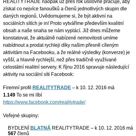
REALITYTRADE naopak už přes rok usilovně pracuje, aby
získal co nejvíce fanoušků a členů jednotlivých skupin dle
daných regionů. Uvědomujeme si, že být aktivní na
sociálních sítích je in! Proto vytváříme především kvalitní
obsah a naše snaha se nám vyplácí. Již dnes můžeme
konstatovat, že aktuálně nabízené nemovitosti umíme
nabídnout a prodat rychleji díky našim přesně cíleným
aktivitám na Facebooku, a že reálné výsledky (konverze) je
vyšší, a hlavně rychlejší, než přes tradičně využívané
celostátní realitní servery. K říjnu 2016 spravuje následující
aktivity na sociální síti Facebook:
Firemní profil
REALITYTRADE
– k 10. 12. 2016 má
1.149
To se mi líbí
https://www.facebook.com/realitytrade/
Veřejné skupiny:
BYDLENÍ
BLATNÁ
REALITYTRADE – k 10. 12. 2016 má
567
členů